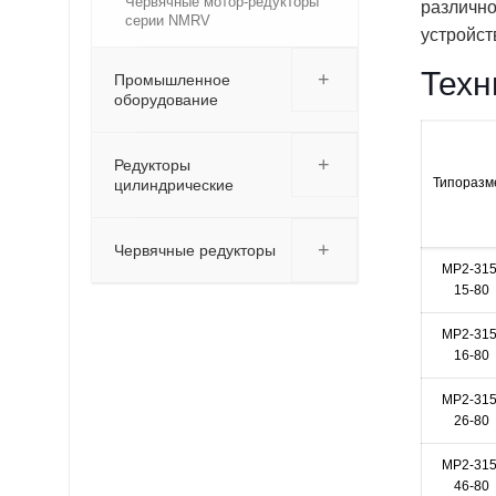
Червячные мотор-редукторы
различно
серии NMRV
устройст
Техн
+
Промышленное
оборудование
+
Редукторы
Типоразм
цилиндрические
+
Червячные редукторы
МР2-315
15-80
МР2-315
16-80
МР2-315
26-80
МР2-315
46-80