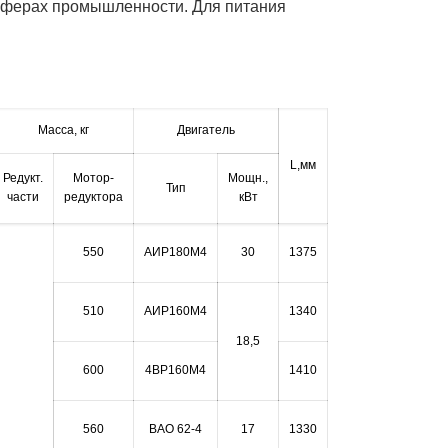
 сферах промышленности. Для питания
Масса, кг
Двигатель
L,мм
Редукт.
Мотор-
Мощн.,
Тип
части
редуктора
кВт
550
АИР180М4
30
1375
510
АИР160М4
1340
18,5
600
4ВР160М4
1410
560
ВАО 62-4
17
1330