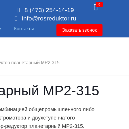
0
8 (473) 254-14-19
info@rosreduktor.ru
и
Контакты
Заказать звонок
уктор планетарный МР2-315
тарный МР2-315
 комбинацией общепромышленного либо
тромотора и двухступенчатого
ор-редуктор планетарный МР2-315
.