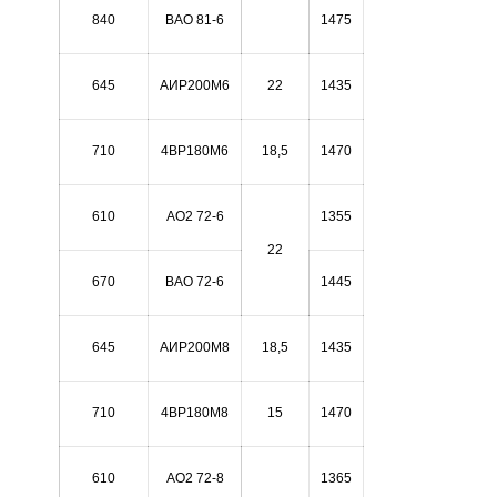
840
ВАО 81-6
1475
645
АИР200М6
22
1435
710
4ВР180М6
18,5
1470
610
АО2 72-6
1355
22
670
ВАО 72-6
1445
645
АИР200М8
18,5
1435
710
4ВР180М8
15
1470
610
АО2 72-8
1365