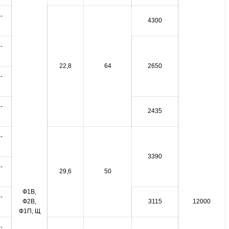
-
4300
-
22,8
64
2650
-
-
2435
-
3390
-
29,6
50
Ф1В,
-
Ф2В,
3115
12000
Ф1П, Щ
-