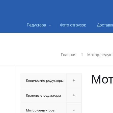
Редуктора
Фото отгрузок
Доставк
Главная
Мотор-редук
Мот
+
Конические редукторы
+
Крановые редукторы
-
Мотор-редукторы