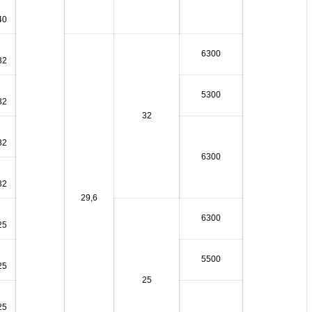
40
6300
32
5300
32
32
32
6300
32
29,6
6300
25
5500
25
25
25