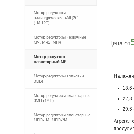
Мотор редукторы
цилиндрические 4МЦ2С
(1МЦ2С)
Мотор редукторы червячные
МЧ, МЧ2, МПЧ
Мотор-редуктор
планетарный МР
Налажено
Мотор-редукторы волновые
3МВз
18,6
Мотор-редукторы планетарные
22,8
3МП (4МП)
29,6
Мотор-редукторы планетарные
МПО-1М, МПО-2М
Агрегат 
предусма