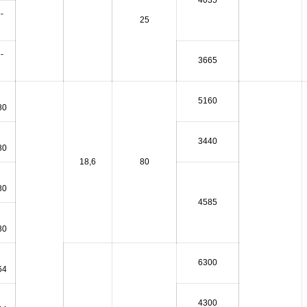
4035
-
25
-
3665
5160
80
3440
80
18,6
80
80
4585
80
6300
64
4300