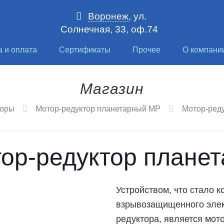
Воронеж
, ул.
Солнечная, 33, оф.74
а и оплата
Сертификаты
Прочее
О компани
Магазин
торы
Мотор-редуктор планетарный МР
Мотор-ред
ор-редуктор плане
Устройством, что стало
взрывозащищенного элек
редуктора, является
мот