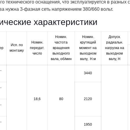
го технического оснащения, что эксплуатируется в разных
ва нужна 3-фазная сеть напряжением 380/660 вольт.
ические характеристики
Номин.
Номин.
Допуск.
Номин.
частота
крутящий
радиальн.
Исп. по
ер
передат.
вращения
момент на
нагрузка на
монтажу
число
выходного
выходном
выходном
вала, об/мин
валу, Н.м
валу, Н
-
3440
-
18,6
80
2120
-
-
1950