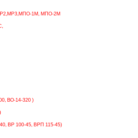
МР2,МР3,МПО-1М, МПО-2М
С,
0, ВО-14-320 )
)
0, ВР 100-45, ВРП 115-45)