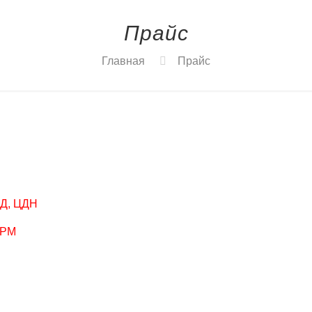
Прайс
Главная
Прайс
НД, ЦДН
 РМ