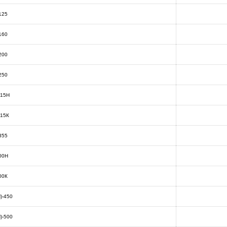
125
160
200
250
315Н
315К
355
00Н
00К
)-450
)-500