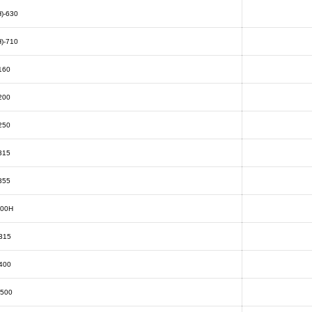
)-630
)-710
160
200
250
315
355
400Н
315
400
-500