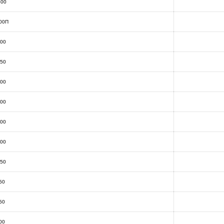
400
00П
200
250
300
400
500
500
750
50
50
00