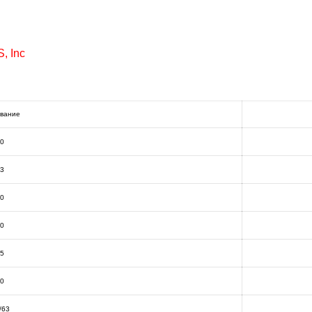
, Inc
вание
40
63
80
00
25
60
/63