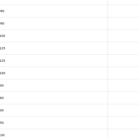
/80
/80
/100
/125
/125
/160
100
160
200
250
100