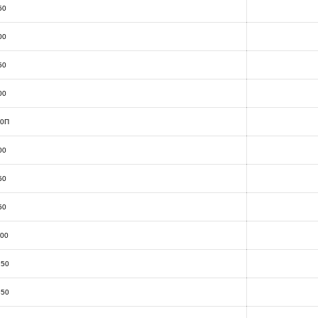
50
00
50
00
00П
00
50
50
000
250
350