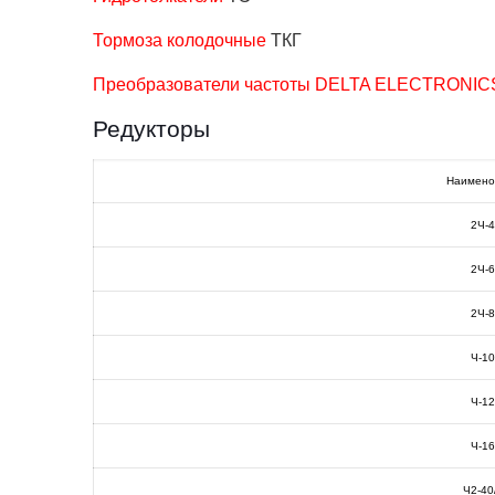
Тормоза колодочные
ТКГ
Преобразователи частоты DELTA ELECTRONICS
Редукторы
Наимено
2Ч-
2Ч-
2Ч-
Ч-1
Ч-1
Ч-1
Ч2-40