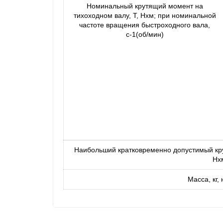
Номинальный крутящий момент на
тихоходном валу, Т, Нxм; при номинальной
частоте вращения быстроходного вала,
с-1(об/мин)
Наибольший кратковременно допустимый кру
Нx
Масса, кг,