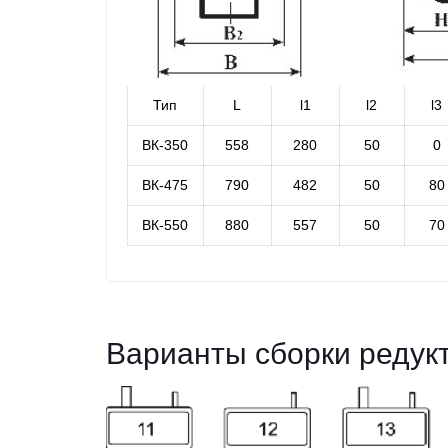
Тип
L
l1
l2
l3
ВК-350
558
280
50
0
ВК-475
790
482
50
80
ВК-550
880
557
50
70
Варианты сборки редук