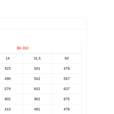
ВК-350
14
31,5
50
423
501
478
490
552
557
579
652
637
802
902
875
410
481
478