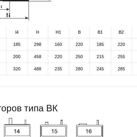
l4
H
H1
B
B1
B2
185
298
160
220
185
220
200
458
220
250
215
255
320
488
235
280
245
285
торов типа ВК