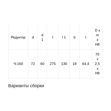
D х
d
m
Редуктор
d
l
l 1
b
t
1
х
H8
70
х
Ч-160
72
60
275
130
18
64,4
2,5
х
Н8
Варианты сборки