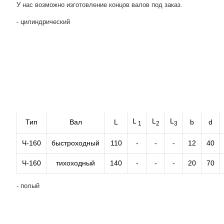
У нас возможно изготовление концов валов под заказ.
- цилиндрический
L
L
L
Тип
Вал
L
b
d
1
2
3
Ч-160
быстроходный
110
-
-
-
12
40
Ч-160
тихоходный
140
-
-
-
20
70
- полый