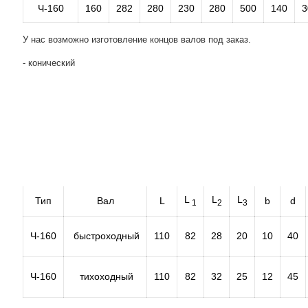
Ч-160
160
282
280
230
280
500
140
3
У нас возможно изготовление концов валов под заказ.
- конический
L
L
L
Тип
Вал
L
b
d
1
2
3
Ч-160
быстроходный
110
82
28
20
10
40
Ч-160
тихоходный
110
82
32
25
12
45