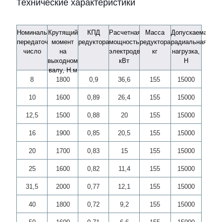
Технические характеристики
Номинальное
Крутящий
КПД
Расчетная
Масса
Допускаемая
передаточное
момент
редуктора
мощность
редуктора,
радиальная
число
на
электродвигателя,
кг
нагрузка,
выходном
кВт
Н
валу, Н.м
8
1800
0,9
36,6
155
15000
10
1600
0,89
26,4
155
15000
12,5
1500
0,88
20
155
15000
16
1900
0,85
20,5
155
15000
20
1700
0,83
15
155
15000
25
1600
0,82
11,4
155
15000
31,5
2000
0,77
12,1
155
15000
40
1800
0,72
9,2
155
15000