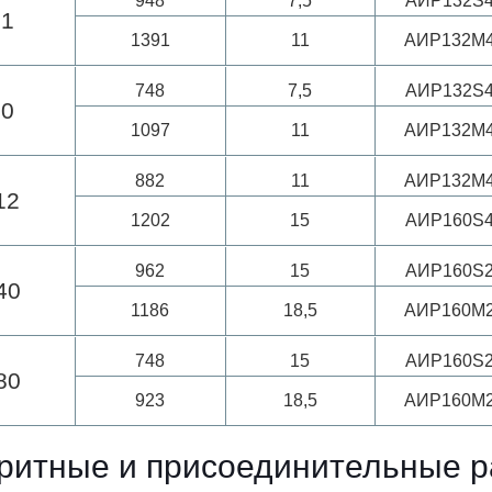
948
7,5
АИР132S
71
1391
11
АИР132M
748
7,5
АИР132S
90
1097
11
АИР132M
882
11
АИР132M
12
1202
15
АИР160S
962
15
АИР160S
40
1186
18,5
АИР160M
748
15
АИР160S
80
923
18,5
АИР160M
ритные и присоединительные 