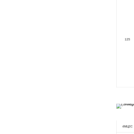
125
4МЦ2С