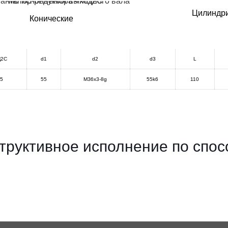
Цилиндри
Конические
Ц2С
d1
d2
d3
L
5
55
МЗ6х3-8g
55k6
110
труктивное исполнение по спо