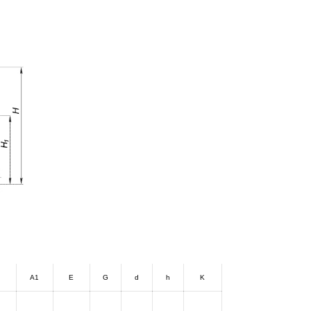
A
A1
E
G
d
h
K