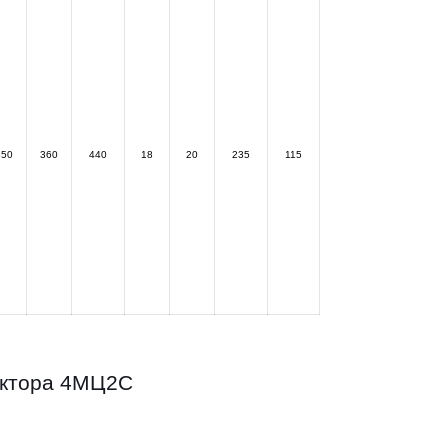
350
360
440
18
20
235
115
уктора 4МЦ2С