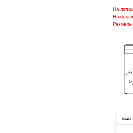
На лапа
На флан
Размеры
4МЦ2С