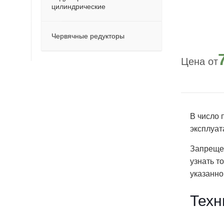
цилиндрические
Червячные редукторы
В число 
эксплуат
Запреще
узнать т
указанно
Техн