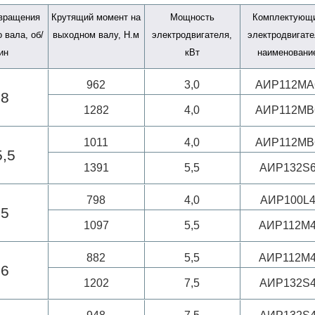
 вращения
Крутящий момент на
Мощность
Комплектующ
 вала, об/
выходном валу, Н.м
электродвигателя,
электродвигате
ин
кВт
наименовани
962
3,0
АИР112MA
28
1282
4,0
АИР112MB
1011
4,0
АИР112MB
5,5
1391
5,5
АИР132S
798
4,0
АИР100L
45
1097
5,5
АИР112M
882
5,5
АИР112M
56
1202
7,5
АИР132S