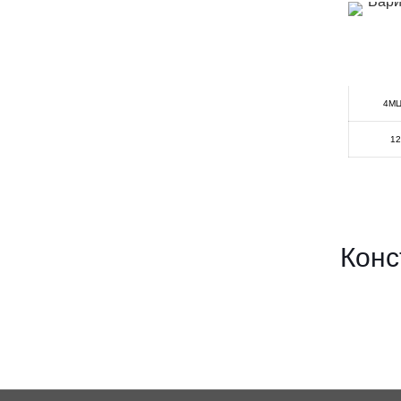
4М
12
Конс