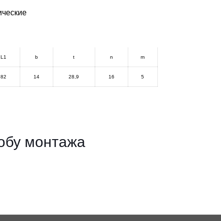
ческие
L1
b
t
n
m
82
14
28,9
16
5
собу монтажа