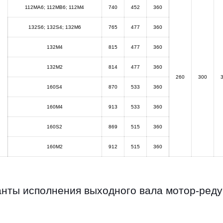
112MA6; 112MB6; 112M4
740
452
360
132S6; 132S4; 132M6
765
477
360
132M4
815
477
360
132M2
814
477
360
260
300
160S4
870
533
360
160M4
913
533
360
160S2
869
515
360
160M2
912
515
360
нты исполнения выходного вала мотор-ред