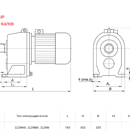
х
це
 валов
Тип электродвигателя
L
H
B
h1
112MA6; 112MB6; 112M4
740
452
335