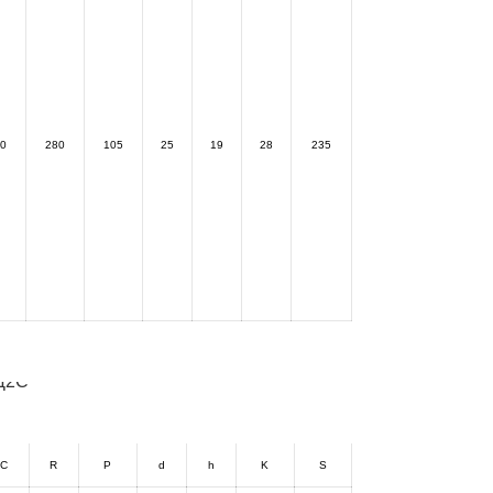
0
280
105
25
19
28
235
C
R
P
d
h
K
S