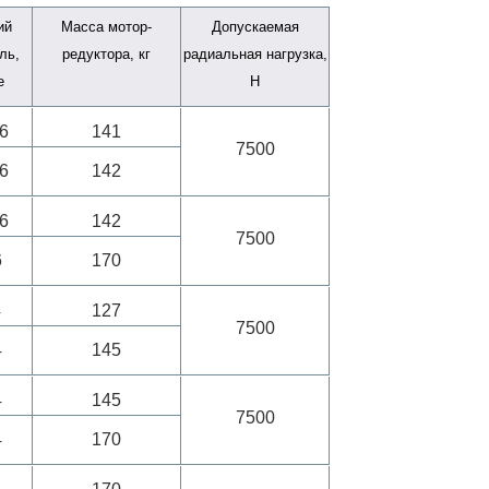
ий
Масса мотор-
Допускаемая
ль,
редуктора, кг
радиальная нагрузка,
е
Н
6
141
7500
6
142
6
142
7500
6
170
4
127
7500
4
145
4
145
7500
4
170