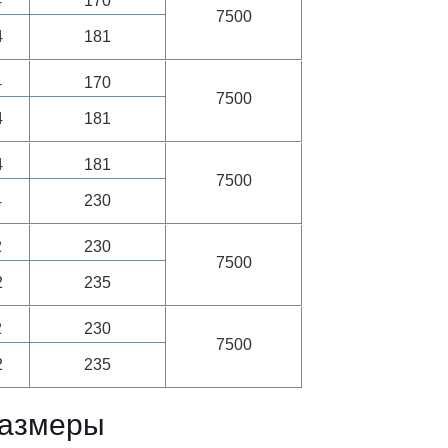
4
170
7500
4
181
4
170
7500
4
181
4
181
7500
4
230
2
230
7500
2
235
2
230
7500
2
235
размеры