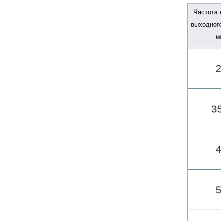
Частота
выходного
м
3