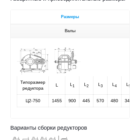
Размеры
Валы
Типоразмер
L
L
L
L
L
L
1
2
3
4
5
редуктора
Ц2-750
1455
900
445
570
480
340
Варианты сборки редукторов