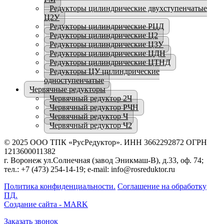
Редукторы цилиндрические двухступенчатые
Ц2У
Редукторы цилиндрические РЦД
Редукторы цилиндрические Ц2
Редукторы цилиндрические Ц3У
Редукторы цилиндрические ЦДН
Редукторы цилиндрические ЦТНД
Редукторы ЦУ цилиндрические
одноступенчатые
Червячные редукторы
Червячный редуктор 2Ч
Червячный редуктор РЧН
Червячный редуктор Ч
Червячный редуктор Ч2
© 2025 ООО ТПК «РусРедуктор». ИНН 3662292872 ОГРН
1213600011382
г. Воронеж ул.Солнечная (завод Эникмаш-В), д.33, оф. 74;
тел.: +7 (473) 254-14-19; e-mail: info@rosreduktor.ru
Политика конфиденциальности.
Соглашение на обработку
ПД.
Создание сайта - MARK
Заказать звонок