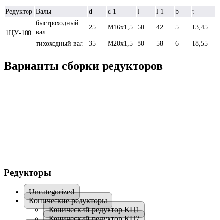
Редуктор
Валы
d
d 1
l
l 1
b
t
быстроходный
25
М16х1,5
60
42
5
13,45
вал
1ЦУ-100
тихоходный вал
35
М20х1,5
80
58
6
18,55
Варианты сборки редукторов
Редукторы
Uncategorized
Конические редукторы
Конический редуктор КЦ1
Конический редуктор КЦ2