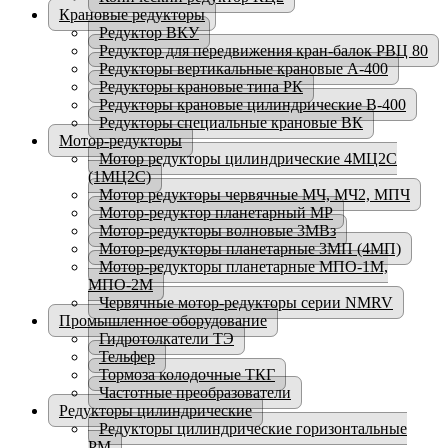
Крановые редукторы
Редуктор ВКУ
Редуктор для передвижения кран-балок РВЦ 80
Редукторы вертикальные крановые А-400
Редукторы крановые типа РК
Редукторы крановые цилиндрические В-400
Редукторы специальные крановые ВК
Мотор-редукторы
Мотор редукторы цилиндрические 4МЦ2С
(1МЦ2С)
Мотор редукторы червячные МЧ, МЧ2, МПЧ
Мотор-редуктор планетарный МР
Мотор-редукторы волновые 3МВз
Мотор-редукторы планетарные 3МП (4МП)
Мотор-редукторы планетарные МПО-1М,
МПО-2М
Червячные мотор-редукторы серии NMRV
Промышленное оборудование
Гидротолкатели ТЭ
Тельфер
Тормоза колодочные ТКГ
Частотные преобразователи
Редукторы цилиндрические
Редукторы цилиндрические горизонтальные
РМ