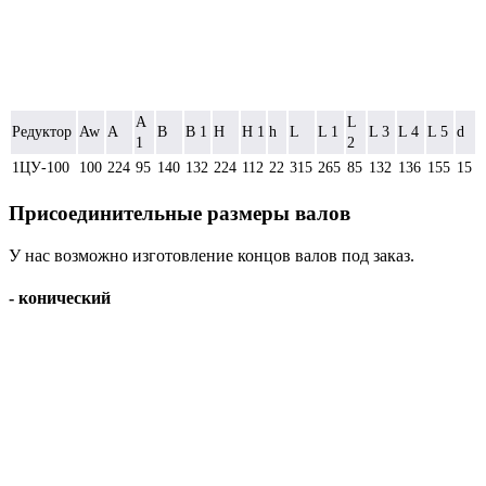
A
L
Редуктор
Aw
A
B
B 1
H
H 1
h
L
L 1
L 3
L 4
L 5
d
1
2
1ЦУ-100
100
224
95
140
132
224
112
22
315
265
85
132
136
155
15
Присоединительные размеры валов
У нас возможно изготовление концов валов под заказ.
- конический