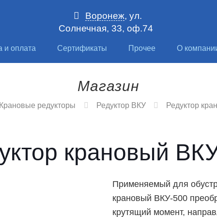
Воронеж
, ул.
Солнечная, 33, оф.74
а и оплата
Сертификаты
Прочее
О компани
Магазин
Крановые редукторы
Редуктор ВКУ
Редуктор кра
уктор крановый ВК
Применяемый для обуст
крановый ВКУ-500
преобр
крутящий момент, направ