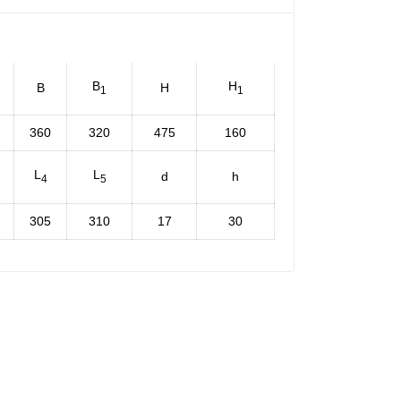
B
H
B
H
1
1
360
320
475
160
L
L
d
h
4
5
305
310
17
30