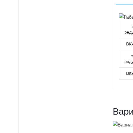
ред
ВК
ред
ВК
Вари