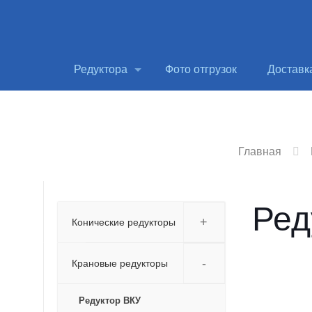
Редуктора
Фото отгрузок
Доставк
Главная
Ред
+
Конические редукторы
-
Крановые редукторы
Редуктор ВКУ