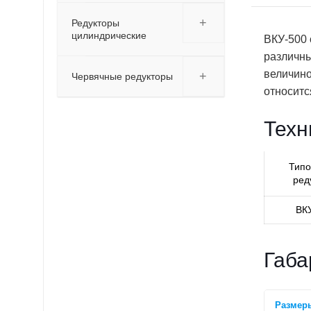
+
Редукторы
цилиндрические
ВКУ-500 
различны
величино
+
Червячные редукторы
относит
Техн
Типо
ред
ВК
Габа
Размер