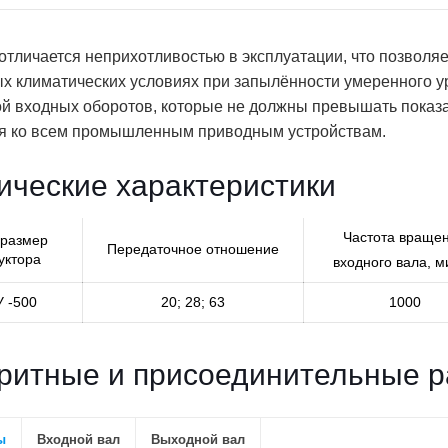
отличается неприхотливостью в эксплуатации, что позволяе
х климатических условиях при запылённости умеренного у
й входных оборотов, которые не должны превышать показат
ся ко всем промышленным приводным устройствам.
ические характеристики
Частота враще
размер
Передаточное отношение
уктора
входного вала, 
У -500
20; 28; 63
1000
ритные и присоединительные 
ы
Входной вал
Выходной вал