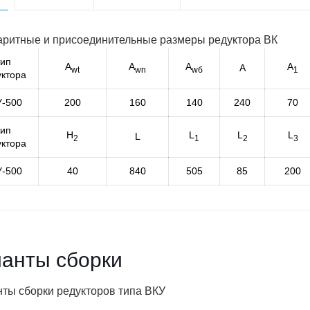
тип
A
A
A
A
A
wt
wn
wб
1
уктора
У-500
200
160
140
240
70
тип
H
L
L
L
L
2
1
2
3
уктора
У-500
40
840
505
85
200
анты сборки